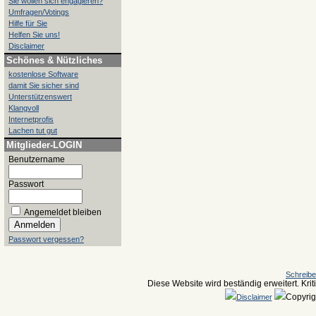
Sie wollen sich engagieren?
Umfragen/Votings
Hilfe für Sie
Helfen Sie uns!
Disclaimer
Schönes & Nützliches
kostenlose Software
damit Sie sicher sind
Unterstützenswert
Klangvoll
Internetprofis
Lachen tut gut
Mitglieder-LOGIN
Benutzername
Passwort
Angemeldet bleiben
Passwort vergessen?
Schreiben
Diese Website wird beständig erweitert. Krit
Copyri
Disclaimer