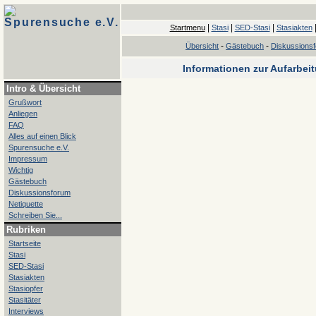
Spurensuche e.V.
|
|
|
Startmenu
Stasi
SED-Stasi
Stasiakten
-
-
Übersicht
Gästebuch
Diskussions
Informationen zur Aufarbei
Intro & Übersicht
Grußwort
Anliegen
FAQ
Alles auf einen Blick
Spurensuche e.V.
Impressum
Wichtig
Gästebuch
Diskussionsforum
Netiquette
Schreiben Sie...
Rubriken
Startseite
Stasi
SED-Stasi
Stasiakten
Stasiopfer
Stasitäter
Interviews