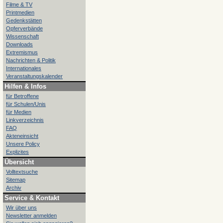
Filme & TV
Printmedien
Gedenkstätten
Opferverbände
Wissenschaft
Downloads
Extremismus
Nachrichten & Politik
Internationales
Veranstaltungskalender
Hilfen & Infos
für Betroffene
für Schulen/Unis
für Medien
Linkverzeichnis
FAQ
Akteneinsicht
Unsere Policy
Explizites
Übersicht
Volltextsuche
Sitemap
Archiv
Service & Kontakt
Wir über uns
Newsletter anmelden