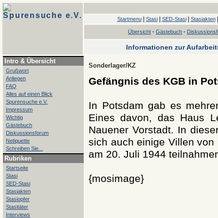
Spurensuche e.V.
|
|
|
Startmenu
Stasi
SED-Stasi
Stasiakten
-
-
Übersicht
Gästebuch
Diskussions
Informationen zur Aufarbei
Intro & Übersicht
Sonderlager/KZ
Grußwort
Anliegen
Gefängnis des KGB in Po
FAQ
Alles auf einen Blick
Spurensuche e.V.
In Potsdam gab es mehrer
Impressum
Eines davon, das Haus Le
Wichtig
Gästebuch
Nauener Vorstadt. In dies
Diskussionsforum
sich auch einige Villen von
Netiquette
Schreiben Sie...
am 20. Juli 1944 teilnahme
Rubriken
Startseite
Stasi
{mosimage}
SED-Stasi
Stasiakten
Stasiopfer
Stasitäter
Interviews