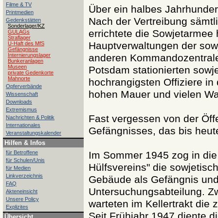
Filme & TV
Über ein halbes Jahrhundert
Printmedien
Nach der Vertreibung sämtl
Gedenkstätten
Sonderlager/KZ
errichtete die Sowjetarmee h
GULAGs
Straflager
Hauptverwaltungen der sow
U-Haft des MfS
Gefängnisse
Internierungslager
anderen Kommandozentralen
Bunkeranlagen
Museen
Potsdam stationierten sowj
private Gedenkorte
Mahnorte
hochrangigsten Offiziere i
Opferverbände
hohen Mauer und vielen W
Wissenschaft
Downloads
Extremismus
Fast vergessen von der Öff
Nachrichten & Politik
Internationales
Gefängnisses, das bis heute 
Veranstaltungskalender
Hilfen & Infos
für Betroffene
Im Sommer 1945 zog in die 
für Schulen/Unis
Hülfsvereins" die sowjetis
für Medien
Linkverzeichnis
Gebäude als Gefängnis und
FAQ
Untersuchungsabteilung. Z
Akteneinsicht
Unsere Policy
warteten im Kellertrakt die 
Explizites
Seit Frühjahr 1947 diente d
Übersicht