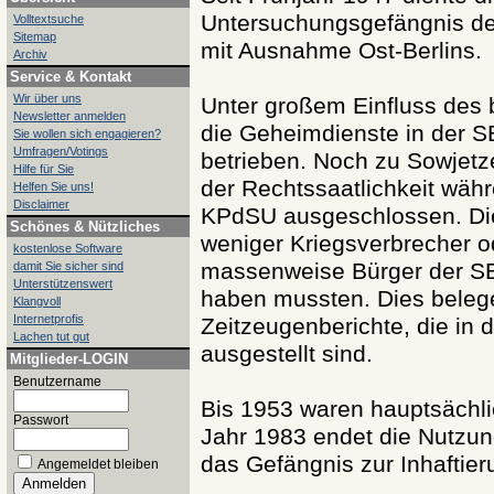
Untersuchungsgefängnis de
Volltextsuche
Sitemap
mit Ausnahme Ost-Berlins.
Archiv
Service & Kontakt
Wir über uns
Unter großem Einfluss des b
Newsletter anmelden
die Geheimdienste in der S
Sie wollen sich engagieren?
Umfragen/Votings
betrieben. Noch zu Sowjetz
Hilfe für Sie
der Rechtssaatlichkeit währ
Helfen Sie uns!
Disclaimer
KPdSU ausgeschlossen. Die
Schönes & Nützliches
weniger Kriegsverbrecher od
kostenlose Software
massenweise Bürger der SB
damit Sie sicher sind
Unterstützenswert
haben mussten. Dies belege
Klangvoll
Internetprofis
Zeitzeugenberichte, die in d
Lachen tut gut
ausgestellt sind.
Mitglieder-LOGIN
Benutzername
Bis 1953 waren hauptsächlic
Passwort
Jahr 1983 endet die Nutzun
das Gefängnis zur Inhaftier
Angemeldet bleiben