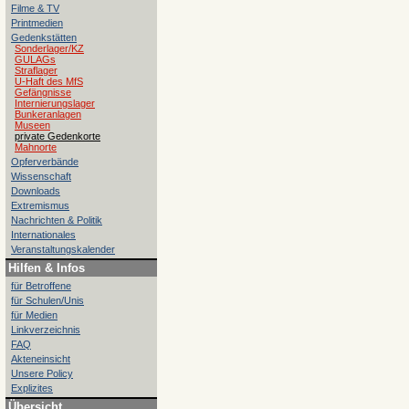
Filme & TV
Printmedien
Gedenkstätten
Sonderlager/KZ
GULAGs
Straflager
U-Haft des MfS
Gefängnisse
Internierungslager
Bunkeranlagen
Museen
private Gedenkorte
Mahnorte
Opferverbände
Wissenschaft
Downloads
Extremismus
Nachrichten & Politik
Internationales
Veranstaltungskalender
Hilfen & Infos
für Betroffene
für Schulen/Unis
für Medien
Linkverzeichnis
FAQ
Akteneinsicht
Unsere Policy
Explizites
Übersicht