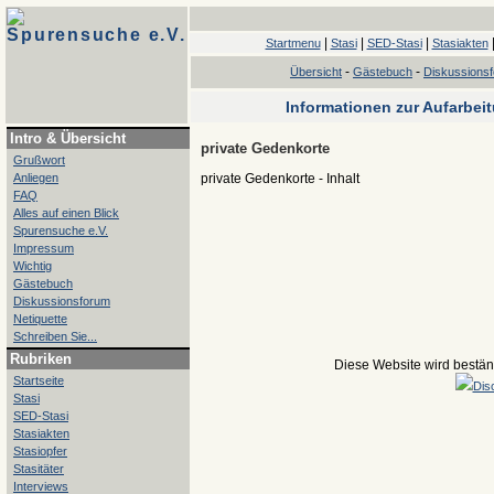
Spurensuche e.V.
|
|
|
Startmenu
Stasi
SED-Stasi
Stasiakten
-
-
Übersicht
Gästebuch
Diskussions
Informationen zur Aufarbei
Intro & Übersicht
private Gedenkorte
Grußwort
Anliegen
private Gedenkorte - Inhalt
FAQ
Alles auf einen Blick
Spurensuche e.V.
Impressum
Wichtig
Gästebuch
Diskussionsforum
Netiquette
Schreiben Sie...
Rubriken
Diese Website wird beständ
Startseite
Dis
Stasi
SED-Stasi
Stasiakten
Stasiopfer
Stasitäter
Interviews