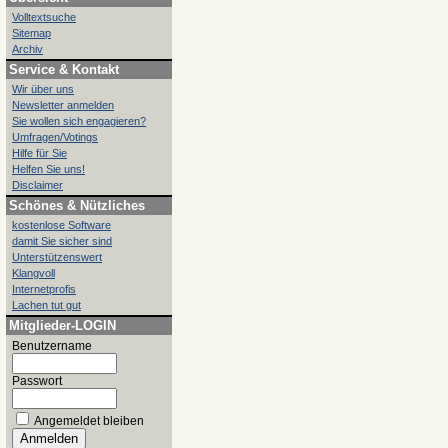
Volltextsuche
Sitemap
Archiv
Service & Kontakt
Wir über uns
Newsletter anmelden
Sie wollen sich engagieren?
Umfragen/Votings
Hilfe für Sie
Helfen Sie uns!
Disclaimer
Schönes & Nützliches
kostenlose Software
damit Sie sicher sind
Unterstützenswert
Klangvoll
Internetprofis
Lachen tut gut
Mitglieder-LOGIN
Benutzername
Passwort
Angemeldet bleiben