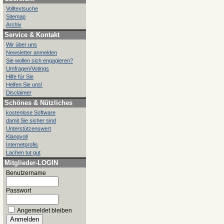
Volltextsuche
Sitemap
Archiv
Service & Kontakt
Wir über uns
Newsletter anmelden
Sie wollen sich engagieren?
Umfragen/Votings
Hilfe für Sie
Helfen Sie uns!
Disclaimer
Schönes & Nützliches
kostenlose Software
damit Sie sicher sind
Unterstützenswert
Klangvoll
Internetprofis
Lachen tut gut
Mitglieder-LOGIN
Benutzername
Passwort
Angemeldet bleiben