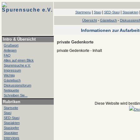
Spurensuche e.V.
|
|
|
Startmenu
Stasi
SED-Stasi
Stasiakten
-
-
Übersicht
Gästebuch
Diskussions
Informationen zur Aufarbei
Intro & Übersicht
private Gedenkorte
Grußwort
Anliegen
private Gedenkorte - Inhalt
FAQ
Alles auf einen Blick
Spurensuche e.V.
Impressum
Wichtig
Gästebuch
Diskussionsforum
Netiquette
Schreiben Sie...
Rubriken
Diese Website wird beständ
Startseite
Dis
Stasi
SED-Stasi
Stasiakten
Stasiopfer
Stasitäter
Interviews