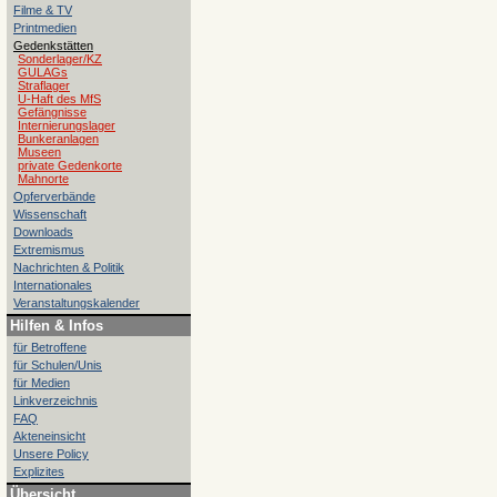
Filme & TV
Printmedien
Gedenkstätten
Sonderlager/KZ
GULAGs
Straflager
U-Haft des MfS
Gefängnisse
Internierungslager
Bunkeranlagen
Museen
private Gedenkorte
Mahnorte
Opferverbände
Wissenschaft
Downloads
Extremismus
Nachrichten & Politik
Internationales
Veranstaltungskalender
Hilfen & Infos
für Betroffene
für Schulen/Unis
für Medien
Linkverzeichnis
FAQ
Akteneinsicht
Unsere Policy
Explizites
Übersicht