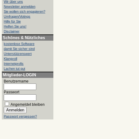
Wir über uns
Newsletter anmelden
Sie wollen sich engagieren?
Umfragen/Votings
Hilfe für Sie
Helfen Sie uns!
Disclaimer
Schönes & Nützliches
kostenlose Software
damit Sie sicher sind
Unterstützenswert
Klangvoll
Internetprofis
Lachen tut gut
Mitglieder-LOGIN
Benutzername
Passwort
Angemeldet bleiben
Passwort vergessen?