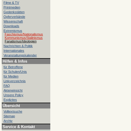
Filme & TV
Printmedien
Gedenkstätten
Opferverbände
Wissenschaft
Downloads
Extremismus
Faschismus/Nationalismus
Kommunismus/Stalinismus
Fanatismus/Ideologien
Nachrichten & Politik
Internationales
Veranstaltungskalender
Hilfen & Infos
für Betroffene
für Schulen/Unis
für Medien
Linkverzeichnis
FAQ
Akteneinsicht
Unsere Policy
Explizites
Übersicht
Volltextsuche
Sitemap
Archiv
Service & Kontakt