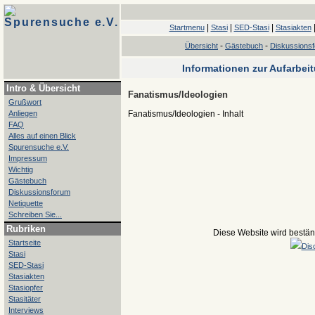
Spurensuche e.V.
|
|
|
Startmenu
Stasi
SED-Stasi
Stasiakten
-
-
Übersicht
Gästebuch
Diskussions
Informationen zur Aufarbei
Intro & Übersicht
Fanatismus/Ideologien
Grußwort
Anliegen
Fanatismus/Ideologien - Inhalt
FAQ
Alles auf einen Blick
Spurensuche e.V.
Impressum
Wichtig
Gästebuch
Diskussionsforum
Netiquette
Schreiben Sie...
Rubriken
Diese Website wird beständ
Startseite
Dis
Stasi
SED-Stasi
Stasiakten
Stasiopfer
Stasitäter
Interviews