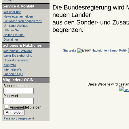
Archiv
Die Bundesregierung wird M
Service & Kontakt
Wir über uns
neuen Länder
Newsletter anmelden
aus den Sonder- und Zusa
Sie wollen sich engagieren?
Umfragen/Votings
begrenzen.
Hilfe für Sie
Helfen Sie uns!
Disclaimer
Schönes & Nützliches
Startseite
Nachrichten &amp; Politik
kostenlose Software
damit Sie sicher sind
Unterstützenswert
Klangvoll
Internetprofis
Lachen tut gut
Mitglieder-LOGIN
Diese Website wird beständ
Benutzername
Dis
Passwort
Angemeldet bleiben
Passwort vergessen?