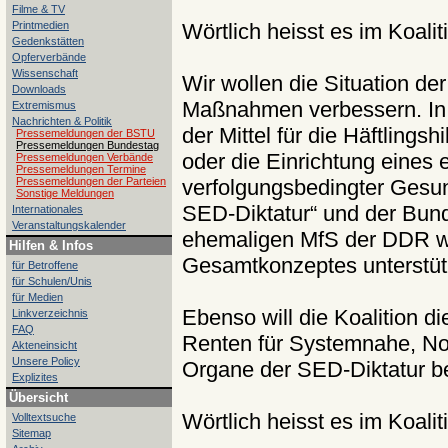
Filme & TV
Printmedien
Wörtlich heisst es im Koalit
Gedenkstätten
Opferverbände
Wissenschaft
Wir wollen die Situation de
Downloads
Maßnahmen verbessern. In 
Extremismus
Nachrichten & Politik
der Mittel für die Häftlings
Pressemeldungen der BSTU
Pressemeldungen Bundestag
oder die Einrichtung eines
Pressemeldungen Verbände
Pressemeldungen Termine
Pressemeldungen der Parteien
verfolgungsbedingter Gesun
Sonstige Meldungen
SED-Diktatur“ und der Bund
Internationales
Veranstaltungskalender
ehemaligen MfS der DDR we
Hilfen & Infos
Gesamtkonzeptes unterstüt
für Betroffene
für Schulen/Unis
für Medien
Ebenso will die Koalition d
Linkverzeichnis
FAQ
Renten für Systemnahe, No
Akteneinsicht
Unsere Policy
Organe der SED-Diktatur b
Explizites
Übersicht
Wörtlich heisst es im Koalit
Volltextsuche
Sitemap