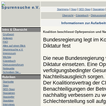
Spurensuche e.V.
|
|
|
Startmenu
Stasi
SED-Stasi
Stasiakten
-
-
Übersicht
Gästebuch
Diskussions
Informationen zur Aufarbei
Intro & Übersicht
Koalition beschliesst Opferpension und Na
Grußwort
Anliegen
Bundesregierung legt im Koa
FAQ
Diktatur fest
Alles auf einen Blick
Spurensuche e.V.
Impressum
Die neue Bundesregierung wi
Wichtig
Gästebuch
Diktatur einsetzen. Eine O
Diskussionsforum
Netiquette
verfolgungsbedingter Gesun
Schreiben Sie...
Nachteilsausgleich sorgen.
Rubriken
Der Koalitionsvertrag der
Startseite
Stasi
Benachteiligungen der Bet
SED-Stasi
Stasiakten
nachhaltig verbessern zu wo
Stasiopfer
Schlechterstellung soll au
Stasitäter
Interviews