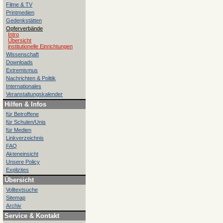
Filme & TV
Printmedien
Gedenkstätten
Opferverbände
Intro
Übersicht
institutionelle Einrichtungen
Wissenschaft
Downloads
Extremismus
Nachrichten & Politik
Internationales
Veranstaltungskalender
Hilfen & Infos
für Betroffene
für Schulen/Unis
für Medien
Linkverzeichnis
FAQ
Akteneinsicht
Unsere Policy
Explizites
Übersicht
Volltextsuche
Sitemap
Archiv
Service & Kontakt