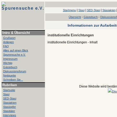
Spurensuche e.V.
|
|
|
Startmenu
Stasi
SED-Stasi
Stasiakten
-
-
Übersicht
Gästebuch
Diskussions
Informationen zur Aufarbei
Intro & Übersicht
institutionelle Einrichtungen
Grußwort
Anliegen
institutionelle Einrichtungen - Inhalt
FAQ
Alles auf einen Blick
Spurensuche e.V.
Impressum
Wichtig
Gästebuch
Diskussionsforum
Netiquette
Schreiben Sie...
Rubriken
Diese Website wird beständ
Startseite
Dis
Stasi
SED-Stasi
Stasiakten
Stasiopfer
Stasitäter
Interviews