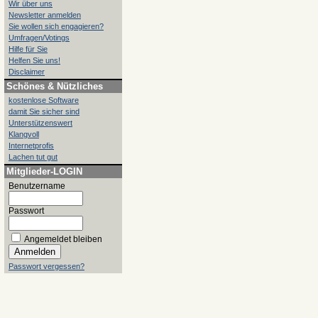
Wir über uns
Newsletter anmelden
Sie wollen sich engagieren?
Umfragen/Votings
Hilfe für Sie
Helfen Sie uns!
Disclaimer
Schönes & Nützliches
kostenlose Software
damit Sie sicher sind
Unterstützenswert
Klangvoll
Internetprofis
Lachen tut gut
Mitglieder-LOGIN
Benutzername
Passwort
Angemeldet bleiben
Passwort vergessen?