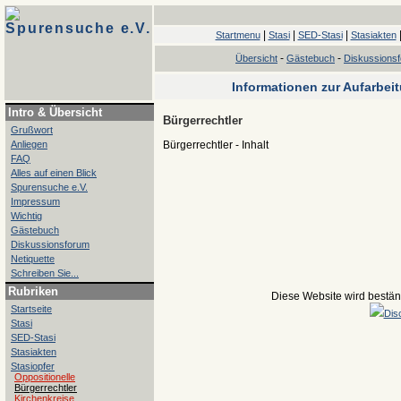
Spurensuche e.V.
|
|
|
Startmenu
Stasi
SED-Stasi
Stasiakten
-
-
Übersicht
Gästebuch
Diskussions
Informationen zur Aufarbei
Intro & Übersicht
Bürgerrechtler
Grußwort
Anliegen
Bürgerrechtler - Inhalt
FAQ
Alles auf einen Blick
Spurensuche e.V.
Impressum
Wichtig
Gästebuch
Diskussionsforum
Netiquette
Schreiben Sie...
Rubriken
Diese Website wird beständ
Startseite
Dis
Stasi
SED-Stasi
Stasiakten
Stasiopfer
Oppositionelle
Bürgerrechtler
Kirchenkreise