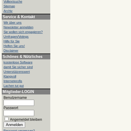
Volltextsuche
Sitemap
Archiv
Service & Kontakt
Wir über uns
Newsletter anmelden
Sie wollen sich engagieren?
Umfragen/Votings
Hilfe für Sie
Helfen Sie uns!
Disclaimer
Schönes & Nützliches
kostenlose Software
damit Sie sicher sind
Unterstützenswert
Klangvoll
Internetprofis
Lachen tut gut
Mitglieder-LOGIN
Benutzername
Passwort
Angemeldet bleiben
Passwort vergessen?