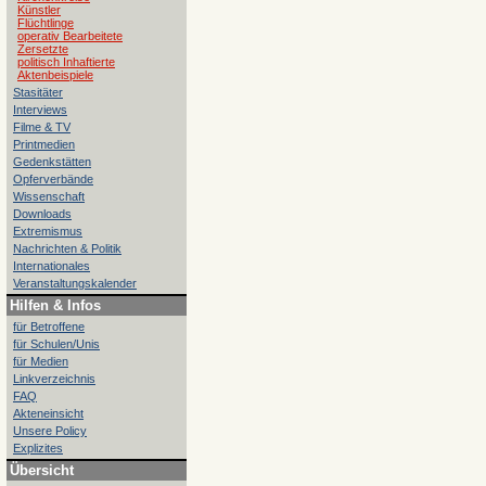
Künstler
Flüchtlinge
operativ Bearbeitete
Zersetzte
politisch Inhaftierte
Aktenbeispiele
Stasitäter
Interviews
Filme & TV
Printmedien
Gedenkstätten
Opferverbände
Wissenschaft
Downloads
Extremismus
Nachrichten & Politik
Internationales
Veranstaltungskalender
Hilfen & Infos
für Betroffene
für Schulen/Unis
für Medien
Linkverzeichnis
FAQ
Akteneinsicht
Unsere Policy
Explizites
Übersicht