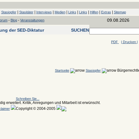
|
|
|
|
|
|
|
|
|
Stasiopfer
Stasitäter
Interviews
Medien
Links
Links
Hilfen
Extras
Sitemap
09.08.2026
-
-
forum
Blog
Veranstaltungen
tung der SED-Diktatur
SUCHEN
PDF
| Drucken |
Bürgerrechtl
Startseite
Stasiopfer
Schreiben Sie...
ig erweitert. Kritik, Anregungen und Mitarbeit ist erwünscht.
Copyright © 2004-2005
claimer