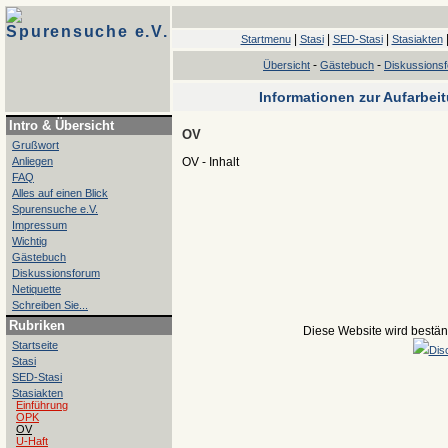
Spurensuche e.V.
|
|
|
Startmenu
Stasi
SED-Stasi
Stasiakten
-
-
Übersicht
Gästebuch
Diskussions
Informationen zur Aufarbei
Intro & Übersicht
OV
Grußwort
Anliegen
OV - Inhalt
FAQ
Alles auf einen Blick
Spurensuche e.V.
Impressum
Wichtig
Gästebuch
Diskussionsforum
Netiquette
Schreiben Sie...
Rubriken
Diese Website wird beständ
Startseite
Dis
Stasi
SED-Stasi
Stasiakten
Einführung
OPK
OV
U-Haft