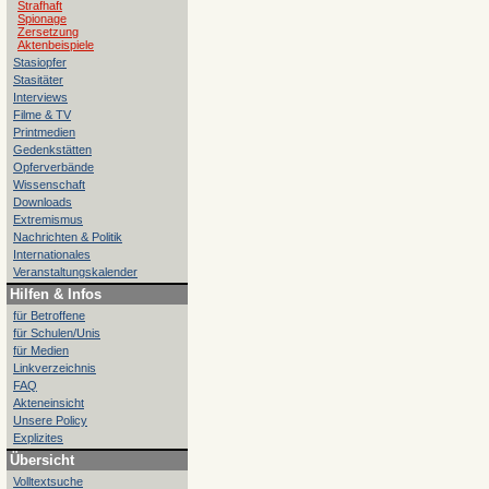
Strafhaft
Spionage
Zersetzung
Aktenbeispiele
Stasiopfer
Stasitäter
Interviews
Filme & TV
Printmedien
Gedenkstätten
Opferverbände
Wissenschaft
Downloads
Extremismus
Nachrichten & Politik
Internationales
Veranstaltungskalender
Hilfen & Infos
für Betroffene
für Schulen/Unis
für Medien
Linkverzeichnis
FAQ
Akteneinsicht
Unsere Policy
Explizites
Übersicht
Volltextsuche