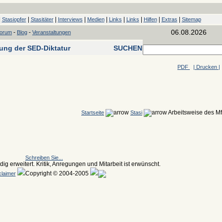
|
|
|
|
|
|
|
|
|
Stasiopfer
Stasitäter
Interviews
Medien
Links
Links
Hilfen
Extras
Sitemap
06.08.2026
-
-
forum
Blog
Veranstaltungen
tung der SED-Diktatur
SUCHEN
PDF
| Drucken |
Arbeitsweise des M
Startseite
Stasi
Schreiben Sie...
ig erweitert. Kritik, Anregungen und Mitarbeit ist erwünscht.
Copyright © 2004-2005
claimer