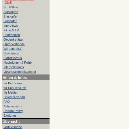
OibE
SED-Stasi
Stasiakten
Stasiopfer
Stasitäter
Interviews
Filme & TV
Printmedien
Gedenkstätten
Opferverbände
Wissenschaft
Downloads
Extremismus
Nachrichten & Politik
Internationales
Veranstaltungskalender
Hilfen & Infos
für Betroffene
für Schulen/Unis
für Medien
Linkverzeichnis
FAQ
Akteneinsicht
Unsere Policy
Explizites
Übersicht
Volltextsuche