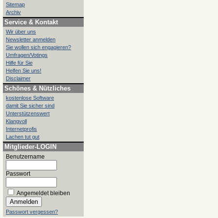
Sitemap
Archiv
Service & Kontakt
Wir über uns
Newsletter anmelden
Sie wollen sich engagieren?
Umfragen/Votings
Hilfe für Sie
Helfen Sie uns!
Disclaimer
Schönes & Nützliches
kostenlose Software
damit Sie sicher sind
Unterstützenswert
Klangvoll
Internetprofis
Lachen tut gut
Mitglieder-LOGIN
Benutzername
Passwort
Angemeldet bleiben
Passwort vergessen?