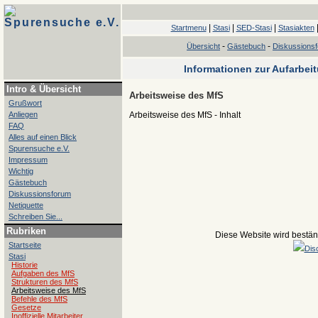
Spurensuche e.V.
|
|
|
Startmenu
Stasi
SED-Stasi
Stasiakten
-
-
Übersicht
Gästebuch
Diskussions
Informationen zur Aufarbei
Intro & Übersicht
Arbeitsweise des MfS
Grußwort
Anliegen
Arbeitsweise des MfS - Inhalt
FAQ
Alles auf einen Blick
Spurensuche e.V.
Impressum
Wichtig
Gästebuch
Diskussionsforum
Netiquette
Schreiben Sie...
Rubriken
Diese Website wird beständ
Startseite
Dis
Stasi
Historie
Aufgaben des MfS
Strukturen des MfS
Arbeitsweise des MfS
Befehle des MfS
Gesetze
Inoffizielle Mitarbeiter