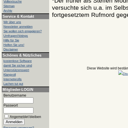
*Der früher als Steffen Mod
Volltextsuche
Sitemap
versuchte sich u.a. im Selb
Archiv
fortgesetztem Rufmord gege
Service & Kontakt
Wir über uns
Newsletter anmelden
Sie wollen sich engagieren?
Umfragen/Votings
Hilfe für Sie
Helfen Sie uns!
Disclaimer
Schönes & Nützliches
kostenlose Software
damit Sie sicher sind
Diese Website wird beständ
Unterstützenswert
Dis
Klangvoll
Internetprofis
Lachen tut gut
Mitglieder-LOGIN
Benutzername
Passwort
Angemeldet bleiben
Passwort vergessen?