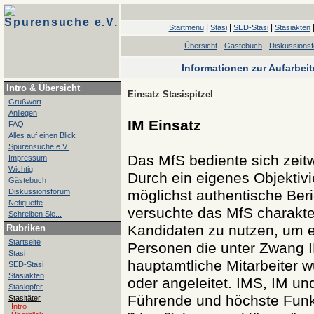
Spurensuche e.V.
|
|
|
Startmenu
Stasi
SED-Stasi
Stasiakten
-
-
Übersicht
Gästebuch
Diskussions
Informationen zur Aufarbei
Intro & Übersicht
Einsatz Stasispitzel
Grußwort
Anliegen
IM Einsatz
FAQ
Alles auf einen Blick
Spurensuche e.V.
Das MfS bediente sich zeitwe
Impressum
Wichtig
Durch ein eigenes Objektiv
Gästebuch
Diskussionsforum
möglichst authentische Ber
Netiquette
versuchte das MfS charakte
Schreiben Sie...
Kandidaten zu nutzen, um e
Rubriken
Startseite
Personen die unter Zwang I
Stasi
hauptamtliche Mitarbeiter w
SED-Stasi
Stasiakten
oder angeleitet. IMS, IM u
Stasiopfer
Führende und höchste Funk
Stasitäter
Intro