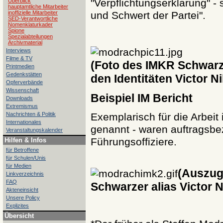
"Verpflichtungserklärung" - 
Überblick
hauptamtliche Mitarbeiter
inoffizielle Mitarbeiter
und Schwert der Partei".
SED-Verantwortliche
Nomenklaturkader
Spione
Spezialabteilungen
Archivmaterial
Interviews
Filme & TV
(Foto des IMKR Schwarzer
Printmedien
Gedenkstätten
den Identitäten Victor N
Opferverbände
Wissenschaft
Beispiel IM Bericht
Downloads
Extremismus
Nachrichten & Politik
Exemplarisch für die Arbeit i
Internationales
genannt - waren auftragsbe
Veranstaltungskalender
Führungsoffiziere.
Hilfen & Infos
für Betroffene
für Schulen/Unis
für Medien
(Auszug
Linkverzeichnis
FAQ
Schwarzer alias Victor N
Akteneinsicht
Unsere Policy
Explizites
Übersicht