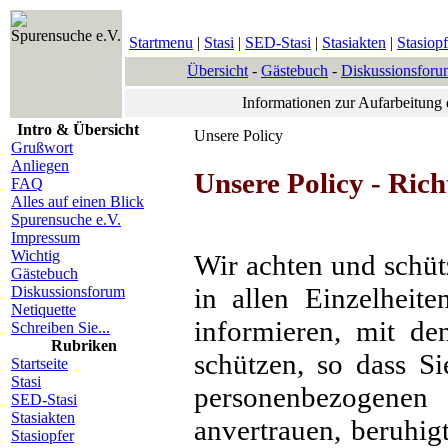
Spurensuche e.V.
Startmenu
|
Stasi
|
SED-Stasi
|
Stasiakten
|
Stasiopf
Übersicht
-
Gästebuch
-
Diskussionsforu
Informationen zur Aufarbeitung
Intro & Übersicht
Unsere Policy
Grußwort
Anliegen
Unsere Policy - Rich
FAQ
Alles auf einen Blick
Spurensuche e.V.
Impressum
Wichtig
Wir achten und schüt
Gästebuch
in allen Einzelheit
Diskussionsforum
Netiquette
informieren, mit de
Schreiben Sie...
Rubriken
schützen, so dass Si
Startseite
Stasi
personenbezogenen 
SED-Stasi
Stasiakten
anvertrauen, beruhig
Stasiopfer