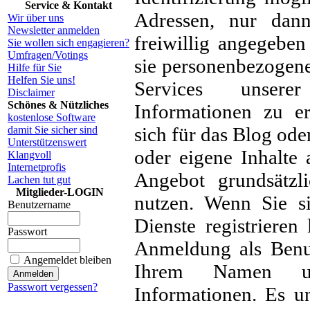
Service & Kontakt
Adressen, nur dan
Wir über uns
Newsletter anmelden
freiwillig angegebe
Sie wollen sich engagieren?
Umfragen/Votings
sie personenbezogen
Hilfe für Sie
Helfen Sie uns!
Services unserer
Disclaimer
Schönes & Nützliches
Informationen zu e
kostenlose Software
sich für das Blog ode
damit Sie sicher sind
Unterstützenswert
oder eigene Inhalte
Klangvoll
Internetprofis
Angebot grundsätzli
Lachen tut gut
Mitglieder-LOGIN
nutzen. Wenn Sie si
Benutzername
Dienste registrieren
Passwort
Anmeldung als Benut
Angemeldet bleiben
Ihrem Namen un
Passwort vergessen?
Informationen. Es un