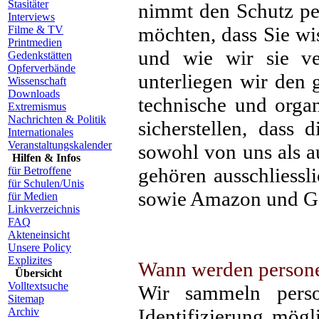
Stasitäter
nimmt den Schutz pe
Interviews
möchten, dass Sie wi
Filme & TV
Printmedien
und wie wir sie ve
Gedenkstätten
Opferverbände
unterliegen wir den
Wissenschaft
Downloads
technische und orga
Extremismus
Nachrichten & Politik
sicherstellen, dass 
Internationales
Veranstaltungskalender
sowohl von uns als a
Hilfen & Infos
gehören ausschliessli
für Betroffene
für Schulen/Unis
sowie Amazon und Go
für Medien
Linkverzeichnis
FAQ
Akteneinsicht
Unsere Policy
Explizites
Wann werden person
Übersicht
Volltextsuche
Wir sammeln perso
Sitemap
Identifizierung mögl
Archiv