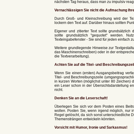
nächsten Tag heraus, dass man zu impulsiv reagie
Vernachlässigen Sie nicht die Aufmachung Ihre
Durch Groß- und Kleinschreibung wird der Tex
lockern den Text auf. Darüber hinaus sollten Pu
Eigener und zitierter Text sollte grundsätzlich 
sollte grundsätzlich "gequotet" werden. Nu
Texteingabefenster - Sie sind für jeden einfach 
Weitere grundlegende Hinweise zur Textgestaltu
das Maschinenschreiben) oder in der entspreche
die Textverarbeitung).
Achten Sie auf die Titel- und Beschreibungszei
Wenn Sie einen (ersten) Ausgangsbeitrag verfas
Titel- und Beschreibungszeile (umgangssprachlic
in kurzen Worten (möglichst unter 80 Zeichen) 
ein Leser schon in der Übersichtsdarstellung en
nicht.
Denken Sie an die Leserschaft!
Überlegen Sie sich vor dem Posten eines Beitra
wollen. Posten Sie, wenn irgend möglich, nur 
Regel gelöscht, da sich sonst unterschiedliche
Themensträngen entwickeln könnten.
Vorsicht mit Humor, Ironie und Sarkasmus!