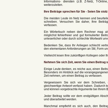
Informations- diensten (z.B. Z-Netz, T-Onli
weiterzuleiten.
Ihre Beiträge sprechen für Sie - Seien Sie stolz 
Die meisten Leute im Netz kennen und beurteil
schreiben. Versuchen Sie daher, Ihre Beiträge
verfassen.
Ein Wörterbuch neben dem Rechner mag als Ü
möglichst fehlerfreier und gut formulierter Be
unleserlicher oder durch schlechte Wortwahl unve
Bedenken Sie, dass Ihr Anliegen schlecht vertr
den elementaren Anforderungen an Stil, Form un
Vielleicht lesen Ihre zukünftigen Kollegen oder Ihr
Nehmen Sie sich Zeit, wenn Sie einen Beitrag 
Einige Leute denken, es reiche aus, einen Beit
Besonders im Hinblick auf die vorangegangenen 
Zeit nehmen, um einen Beitrag zu verfassen.
Vergewissern Sie sich vor dem Schreiben, o
gleichwertige Antwort verfasst haben. Dadurch 
und können vorgebrachte Argumente bei Ihrem Be
Jeder Beitrag sollte vor dem endgültigen Absc
und überarbeitet werden.
Manchmal empfiehlt es sich auch, den Beitrag