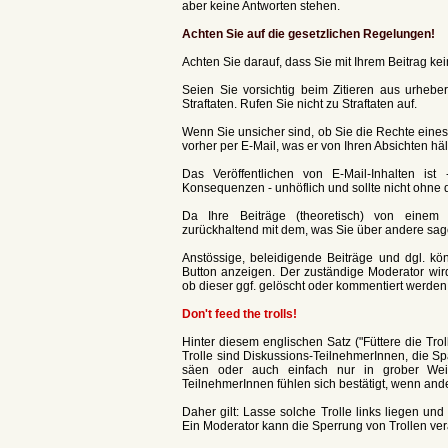
aber keine Antworten stehen.
Achten Sie auf die gesetzlichen Regelungen!
Achten Sie darauf, dass Sie mit Ihrem Beitrag k
Seien Sie vorsichtig beim Zitieren aus urhebe
Straftaten. Rufen Sie nicht zu Straftaten auf.
Wenn Sie unsicher sind, ob Sie die Rechte eines 
vorher per E-Mail, was er von Ihren Absichten häl
Das Veröffentlichen von E-Mail-Inhalten is
Konsequenzen - unhöflich und sollte nicht ohne d
Da Ihre Beiträge (theoretisch) von einem 
zurückhaltend mit dem, was Sie über andere sage
Anstössige, beleidigende Beiträge und dgl. k
Button anzeigen. Der zuständige Moderator wir
ob dieser ggf. gelöscht oder kommentiert werde
Don't feed the trolls!
Hinter diesem englischen Satz ("Füttere die Troll
Trolle sind Diskussions-TeilnehmerInnen, die S
säen oder auch einfach nur in grober Wei
TeilnehmerInnen fühlen sich bestätigt, wenn and
Daher gilt: Lasse solche Trolle links liegen u
Ein Moderator kann die Sperrung von Trollen ve