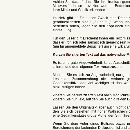
Achten Sie darauf, dass Sie Ihre ironisch ge
Missverständnisse provoziert werden. Bedenken 
Ihrer Mimik und Gestik erkennbar.
Im Netz gibt es für diesen Zweck eine Reihe 
gebräuchlichsten sind ":-)" und ":-(". Wenn Ih
bedeuten sollen, legen Sie den Kopf doch ein
einmal ... :-)
Für den Leser gilt: Erscheint Ihnen ein Text mis
dass er ironisch oder sarkastisch gemeint sein kö
(nur für angemeldete Besucher) um eine Erklärun
Kürzen Sie zitierten Text auf das notwendige 
Es ist eine gute Angewohnheit, kurze Ausschnitt
zitieren und dem eigenen Text voranzustellen.
Machen Sie es sich zur Angewohnheit, nur gerad
Leser der Zusammenhang nicht verloren geht
Gedankenstütze dar, viel wichtiger ist das, w
hinzuzufügen haben.
Zitieren Sie bereits zitierten Text nach Möglichkei
Zitieren Sie nur Text, auf den Sie auch direkten
Lassen Sie den Originaltext aber auch nicht gan
den Sie sich beziehen, mit hoher Wahrscheinlic
eine Gedankenstütze große Mühe, den Sinn Ihre
Wenn Sie dem Autor eines Beitrags etwas mitt
Bereicherung der laufenden Diskussion ist und a