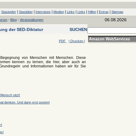
|
|
|
|
|
|
|
|
|
Stasiopfer
Stasitäter
Interviews
Medien
Links
Links
Hilfen
Extras
Sitemap
06.08.2026
-
-
forum
Blog
Veranstaltungen
tung der SED-Diktatur
SUCHEN
Amazon WebServices
PDF
| Drucken |
r Begegnung von Menschen mit Menschen. Diese
formen kennen zu lernen, die hier, aber auch an
 Grundregeln und Informationen haben wir für Sie
 Mensch sitzt!
mal denken. Und dann erst posten!
n!
gs!