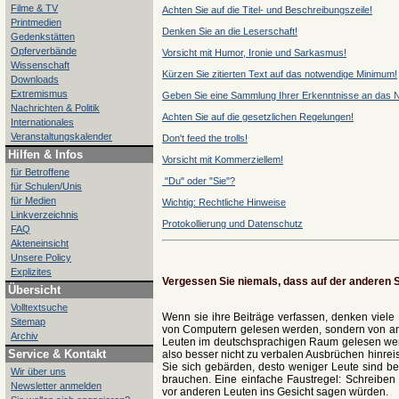
Filme & TV
Achten Sie auf die Titel- und Beschreibungszeile!
Printmedien
Denken Sie an die Leserschaft!
Gedenkstätten
Opferverbände
Vorsicht mit Humor, Ironie und Sarkasmus!
Wissenschaft
Kürzen Sie zitierten Text auf das notwendige Minimum!
Downloads
Extremismus
Geben Sie eine Sammlung Ihrer Erkenntnisse an das N
Nachrichten & Politik
Achten Sie auf die gesetzlichen Regelungen!
Internationales
Veranstaltungskalender
Don't feed the trolls!
Hilfen & Infos
Vorsicht mit Kommerziellem!
für Betroffene
"Du" oder "Sie"?
für Schulen/Unis
für Medien
Wichtig: Rechtliche Hinweise
Linkverzeichnis
Protokollierung und Datenschutz
FAQ
Akteneinsicht
Unsere Policy
Explizites
Vergessen
Sie niemals, dass auf der anderen S
Übersicht
Volltextsuche
Wenn sie ihre Beiträge verfassen, denken viele 
Sitemap
von Computern gelesen werden, sondern von and
Archiv
Leuten im deutschsprachigen Raum gelesen werd
Service & Kontakt
also besser nicht zu verbalen Ausbrüchen hinrei
Sie sich gebärden, desto weniger Leute sind be
Wir über uns
brauchen. Eine einfache Faustregel: Schreiben
Newsletter anmelden
vor anderen Leuten ins Gesicht sagen würden.