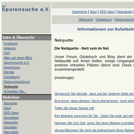
Spurensuche e.V.
|
|
|
Startmenu
Stasi
SED-Stasi
Stasiakten
-
-
Übersicht
Gästebuch
Diskussions
Informationen zur Aufarbei
Intro & Übersicht
Netiquette
Grußwort
Anliegen
Die Netiquette - Nett sein im Net
FAQ
Unser Forum, Gästebuch und Blog dient de
Alles auf einen Blick
Netiquette soll Ihnen helfen, einige Umgangs
Spurensuche e.V.
anderen virtuellen Plätzen üblich sind. Diese
Impressum
zusammengestellt.
Wichtig
Gästebuch
{mosimage}
Diskussionsforum
Netiquette
Schreiben Sie...
Vergessen
Sie niemals, dass auf der anderen Seite ein
Rubriken
Erst lesen, dann denken. Noch einmal lesen, noch ein
Startseite
Stasi
Teilen Sie etwas Neues mit!
SED-Stasi
Ihre Beiträge sprechen für Sie - Seien Sie stolz auf sie!
Stasiakten
Stasiopfer
Nehmen Sie sich Zeit, wenn Sie einen Beitrag schreibe
Stasitäter
Vernachlässigen Sie nicht die Aufmachung Ihres Beitra
Interviews