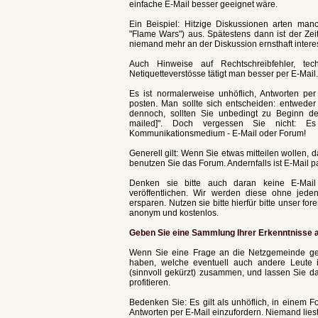
einfache E-Mail besser geeignet wäre.
Ein Beispiel: Hitzige Diskussionen arten ma
"Flame Wars") aus. Spätestens dann ist der Z
niemand mehr an der Diskussion ernsthaft interess
Auch Hinweise auf Rechtschreibfehler, tech
Netiquetteverstösse tätigt man besser per E-Mail.
Es ist normalerweise unhöflich, Antworten per
posten. Man sollte sich entscheiden: entweder
dennoch, sollten Sie unbedingt zu Beginn de
mailed]". Doch vergessen Sie nicht: Es
Kommunikationsmedium - E-Mail oder Forum!
Generell gilt: Wenn Sie etwas mitteilen wollen, 
benutzen Sie das Forum. Andernfalls ist E-Mail 
Denken sie bitte auch daran keine E-Mai
veröffentlichen. Wir werden diese ohne je
ersparen. Nutzen sie bitte hierfür bitte unser f
anonym und kostenlos.
Geben Sie eine Sammlung Ihrer Erkenntnisse a
Wenn Sie eine Frage an die Netzgemeinde ges
haben, welche eventuell auch andere Leute i
(sinnvoll gekürzt) zusammen, und lassen Sie d
profitieren.
Bedenken Sie: Es gilt als unhöflich, in einem F
Antworten per E-Mail einzufordern. Niemand liest