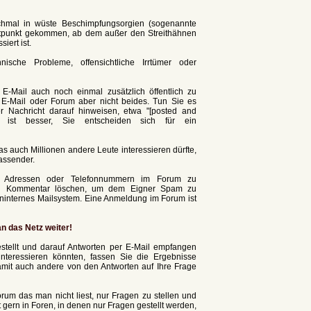
nchmal in wüste Beschimpfungsorgien (sogenannte
eitpunkt gekommen, ab dem außer den Streithähnen
iert ist.
nische Probleme, offensichtliche Irrtümer oder
 E-Mail auch noch einmal zusätzlich öffentlich zu
 E-Mail oder Forum aber nicht beides. Tun Sie es
r Nachricht darauf hinweisen, etwa "[posted and
 ist besser, Sie entscheiden sich für ein
das auch Millionen andere Leute interessieren dürfte,
passender.
l Adressen oder Telefonnummern im Forum zu
den Kommentar löschen, um dem Eigner Spam zu
oreninternes Mailsystem. Eine Anmeldung im Forum ist
n das Netz weiter!
tellt und darauf Antworten per E-Mail empfangen
nteressieren könnten, fassen Sie die Ergebnisse
amit auch andere von den Antworten auf Ihre Frage
orum das man nicht liest, nur Fragen zu stellen und
 gern in Foren, in denen nur Fragen gestellt werden,