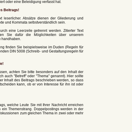
rt oder eine Beleidigung verfasst hat.
s Beitrags!
t leserlicher. Absätze dienen der Gliederung und
nkte und Kommata selbstverständlich sein.
durch eine Leerzeile getrennt werden. Zitierter Text
tzen Sie dafür die Möglichkeiten über unserem
zu handhaben.
ng finden Sie beispielsweise im Duden (Regeln für
nden DIN 5008 (Schreib- und Gestaltungsregeln für
le!
sen, achten Sie bitte besonders auf den Inhalt der
h auch "Betreff" oder "Thema" genannt). Hier sollte
der Inhalt des Beitrags beschrieben werden, so dass
tscheiden kann, ob er von Interesse für ihn ist oder
gs, welche Leute Sie mit Ihrer Nachricht erreichen
in ein Themenstrang. Doppelpostings werden in der
 Diskussionen zum gleichen Thema in zwei oder mehr