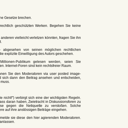
eine Gesetze brechen.
rrechtlich geschützten Werken. Begehen Sie keine
anderen vielleicht verletzen könnten, fragen Sie ihn
t.
t - abgesehen von seinen möglichen rechtlichen
ie explizite Einwilligung des Autors geschehen.
Millionen-Publikum gelesen werden, seien Sie
n. Internet-Foren sind kein rechtsfreier Raum.
önnen Sie den Moderatoren via user posted image-
d sich dann den Beitrag ansehen und entscheiden,
n muss.
e nicht!") verbirgt sich eine der wichtigsten Regeln.
pass daran haben, Zwietracht in Diskussionsforen zu
se gegen die Netiquette zu verstoßen. Solche
ere auf ihre anstössigen Beiträge eingehen.
nd melde sie diese den hier agierenden Moderatoren.
ranlassen.