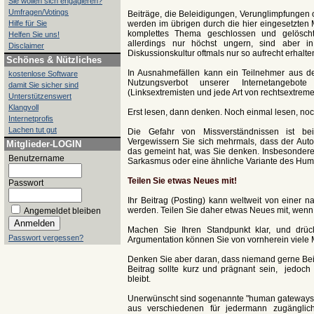
Sie wollen sich engagieren?
Umfragen/Votings
Beiträge, die Beleidigungen, Verunglimpfungen 
Hilfe für Sie
werden im übrigen durch die hier eingesetzten
komplettes Thema geschlossen und gelöscht 
Helfen Sie uns!
allerdings nur höchst ungern, sind aber in
Disclaimer
Diskussionskultur oftmals nur so aufrecht erhalt
Schönes & Nützliches
In Ausnahmefällen kann ein Teilnehmer aus de
kostenlose Software
Nutzungsverbot unserer Internetangebot
damit Sie sicher sind
(Linksextremisten und jede Art von rechtsextremen
Unterstützenswert
Klangvoll
Erst lesen, dann denken. Noch einmal lesen, no
Internetprofis
Lachen tut gut
Die Gefahr von Missverständnissen ist be
Vergewissern Sie sich mehrmals, dass der Autor
Mitglieder-LOGIN
das gemeint hat, was Sie denken. Insbesondere so
Benutzername
Sarkasmus oder eine ähnliche Variante des Hum
Teilen Sie etwas Neues mit!
Passwort
Ihr Beitrag (Posting) kann weltweit von einer
werden. Teilen Sie daher etwas Neues mit, wenn 
Angemeldet bleiben
Machen Sie Ihren Standpunkt klar, und drück
Passwort vergessen?
Argumentation können Sie von vornherein viele 
Denken Sie aber daran, dass niemand gerne Beitr
Beitrag sollte kurz und prägnant sein, jedoch
bleibt.
Unerwünscht sind sogenannte "human gateways". 
aus verschiedenen für jedermann zugängli