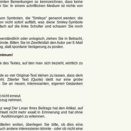
meinten Bemerkungen so kennzeichnen, dass keine
Sie: In einem schriftlichen Medium ist nichts von
von Symbolen, die "Smileys" genannt werden; die
nen nicht sofort auffällt, was diese Smiley-Symbole
fach auf die linke Schulter und schauen Sie noch
sverständlich oder unlogisch, ziehen Sie in Betracht,
nnte. Bitten Sie im Zweifelsfall den Autor per E-Mail
g, statt spontane Verägerung zu posten.
Minimum!
e des Textes, auf den man sich bezieht, wörtlich zu
e so viel Original-Text stehen zu lassen, dass dem
. Zitierter Text (Quote) stellt nur eine grobe
as Sie an neuen, interessanten, eigenen Gedanken
t nicht erneut.
 Bezug nehmen.
z weg! Der Leser Ihres Beitrags hat den Artikel, auf
hkeit nicht mehr exakt in Erinnerung und hat ohne
r Ausführungen zu erkennen.
eilen wollen, überlegen Sie bitte, ob dies eine
uch andere interessieren könnte - oder ob nicht eine