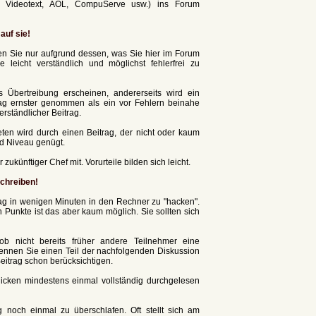
ne, Videotext, AOL, CompuServe usw.) ins Forum
auf sie!
en Sie nur aufgrund dessen, was Sie hier im Forum
 leicht verständlich und möglichst fehlerfrei zu
bertreibung erscheinen, andererseits wird ein
itrag ernster genommen als ein vor Fehlern beinahe
rständlicher Beitrag.
eten wird durch einen Beitrag, der nicht oder kaum
d Niveau genügt.
 zukünftiger Chef mit. Vorurteile bilden sich leicht.
schreiben!
rag in wenigen Minuten in den Rechner zu "hacken".
Punkte ist das aber kaum möglich. Sie sollten sich
b nicht bereits früher andere Teilnehmer eine
kennen Sie einen Teil der nachfolgenden Diskussion
itrag schon berücksichtigen.
hicken mindestens einmal vollständig durchgelesen
 noch einmal zu überschlafen. Oft stellt sich am