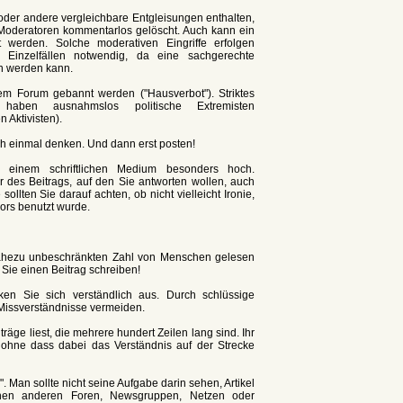
oder andere vergleichbare Entgleisungen enthalten,
 Moderatoren kommentarlos gelöscht. Auch kann ein
werden. Solche moderativen Eingriffe erfolgen
 Einzelfällen notwendig, da eine sachgerechte
en werden kann.
m Forum gebannt werden ("Hausverbot"). Striktes
e haben ausnahmslos politische Extremisten
 Aktivisten).
ch einmal denken. Und dann erst posten!
i einem schriftlichen Medium besonders hoch.
 des Beitrags, auf den Sie antworten wollen, auch
llten Sie darauf achten, ob nicht vielleicht Ironie,
ors benutzt wurde.
 nahezu unbeschränkten Zahl von Menschen gelesen
Sie einen Beitrag schreiben!
en Sie sich verständlich aus. Durch schlüssige
Missverständnisse vermeiden.
äge liest, die mehrere hundert Zeilen lang sind. Ihr
 ohne dass dabei das Verständnis auf der Strecke
Man sollte nicht seine Aufgabe darin sehen, Artikel
chen anderen Foren, Newsgruppen, Netzen oder