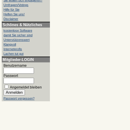
Sie wollen sich engagieren?
Umfragen/Votings
Hilfe für Sie
Helfen Sie uns!
Disclaimer
Schönes & Nützliches
kostenlose Software
damit Sie sicher sind
Unterstützenswert
Klangvoll
Internetprofis
Lachen tut gut
Mitglieder-LOGIN
Benutzername
Passwort
Angemeldet bleiben
Passwort vergessen?