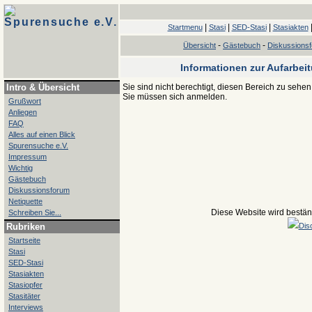
Spurensuche e.V.
|
|
|
Startmenu
Stasi
SED-Stasi
Stasiakten
-
-
Übersicht
Gästebuch
Diskussions
Informationen zur Aufarbei
Intro & Übersicht
Sie sind nicht berechtigt, diesen Bereich zu sehen
Sie müssen sich anmelden.
Grußwort
Anliegen
FAQ
Alles auf einen Blick
Spurensuche e.V.
Impressum
Wichtig
Gästebuch
Diskussionsforum
Netiquette
Diese Website wird beständ
Schreiben Sie...
Rubriken
Dis
Startseite
Stasi
SED-Stasi
Stasiakten
Stasiopfer
Stasitäter
Interviews