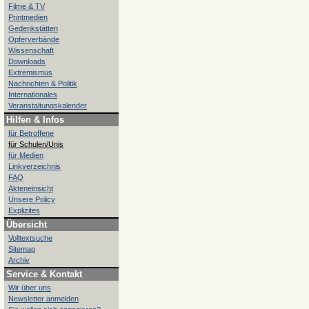
Filme & TV
Printmedien
Gedenkstätten
Opferverbände
Wissenschaft
Downloads
Extremismus
Nachrichten & Politik
Internationales
Veranstaltungskalender
Hilfen & Infos
für Betroffene
für Schulen/Unis
für Medien
Linkverzeichnis
FAQ
Akteneinsicht
Unsere Policy
Explizites
Übersicht
Volltextsuche
Sitemap
Archiv
Service & Kontakt
Wir über uns
Newsletter anmelden