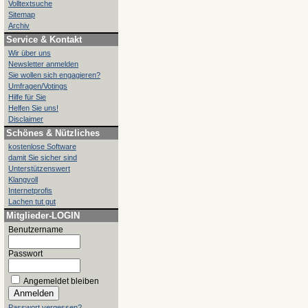
Volltextsuche
Sitemap
Archiv
Service & Kontakt
Wir über uns
Newsletter anmelden
Sie wollen sich engagieren?
Umfragen/Votings
Hilfe für Sie
Helfen Sie uns!
Disclaimer
Schönes & Nützliches
kostenlose Software
damit Sie sicher sind
Unterstützenswert
Klangvoll
Internetprofis
Lachen tut gut
Mitglieder-LOGIN
Benutzername
Passwort
Angemeldet bleiben
Passwort vergessen?