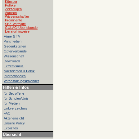
Künstler
Politiker
Zeitzeugen
Autoren
Wissenschaftler
Prominente
SBZ-Verfolgte
GULAG-Überlebende
Lieraturhinweise
Filme & TV
Printmedien
Gedenkstätten
Opferverbände
Wissenschaft
Downloads
Extremismus
Nachrichten & Politik
Internationales
Veranstaltungskalender
Hilfen & Infos
für Betroffene
für Schulen/Unis
für Medien
Linkverzeichnis
FAQ
Akteneinsicht
Unsere Policy
Explizites
Übersicht