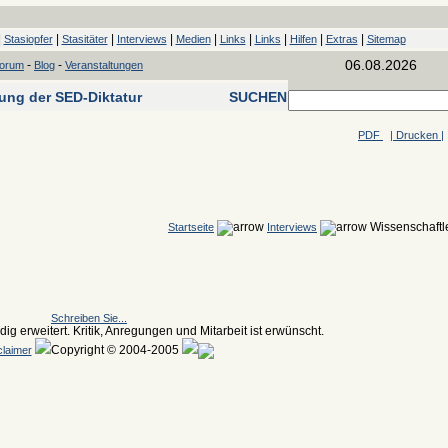
|
|
|
|
|
|
|
|
|
Stasiopfer
Stasitäter
Interviews
Medien
Links
Links
Hilfen
Extras
Sitemap
06.08.2026
-
-
forum
Blog
Veranstaltungen
tung der SED-Diktatur
SUCHEN
PDF
| Drucken |
Wissenschaftl
Startseite
Interviews
Schreiben Sie...
ig erweitert. Kritik, Anregungen und Mitarbeit ist erwünscht.
Copyright © 2004-2005
claimer