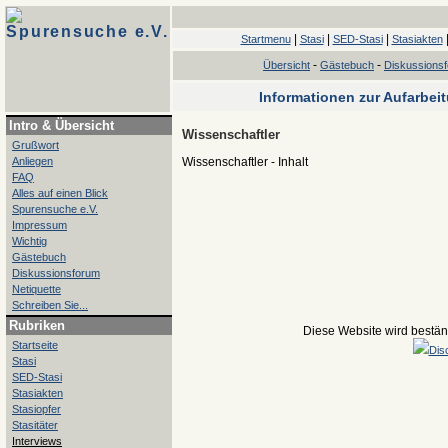
Spurensuche e.V.
|
|
|
Startmenu
Stasi
SED-Stasi
Stasiakten
-
-
Übersicht
Gästebuch
Diskussions
Informationen zur Aufarbei
Intro & Übersicht
Wissenschaftler
Grußwort
Anliegen
Wissenschaftler - Inhalt
FAQ
Alles auf einen Blick
Spurensuche e.V.
Impressum
Wichtig
Gästebuch
Diskussionsforum
Netiquette
Schreiben Sie...
Rubriken
Diese Website wird beständ
Startseite
Dis
Stasi
SED-Stasi
Stasiakten
Stasiopfer
Stasitäter
Interviews