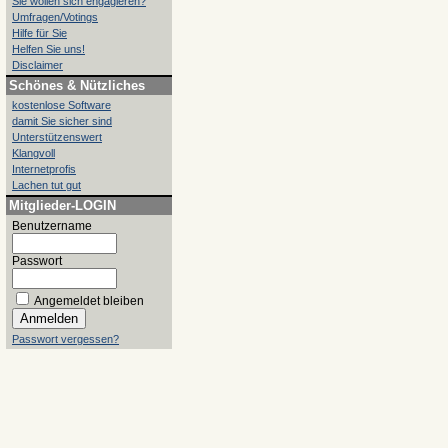
Sie wollen sich engagieren?
Umfragen/Votings
Hilfe für Sie
Helfen Sie uns!
Disclaimer
Schönes & Nützliches
kostenlose Software
damit Sie sicher sind
Unterstützenswert
Klangvoll
Internetprofis
Lachen tut gut
Mitglieder-LOGIN
Benutzername
Passwort
Angemeldet bleiben
Passwort vergessen?