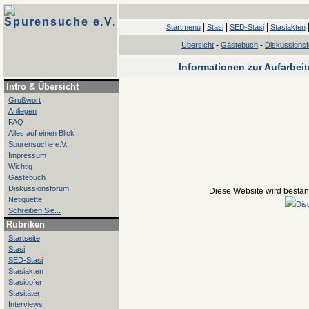
Spurensuche e.V.
|
|
|
Startmenu
Stasi
SED-Stasi
Stasiakten
-
-
Übersicht
Gästebuch
Diskussions
Informationen zur Aufarbei
Intro & Übersicht
Grußwort
Anliegen
FAQ
Alles auf einen Blick
Spurensuche e.V.
Impressum
Wichtig
Gästebuch
Diskussionsforum
Diese Website wird beständ
Netiquette
Dis
Schreiben Sie...
Rubriken
Startseite
Stasi
SED-Stasi
Stasiakten
Stasiopfer
Stasitäter
Interviews