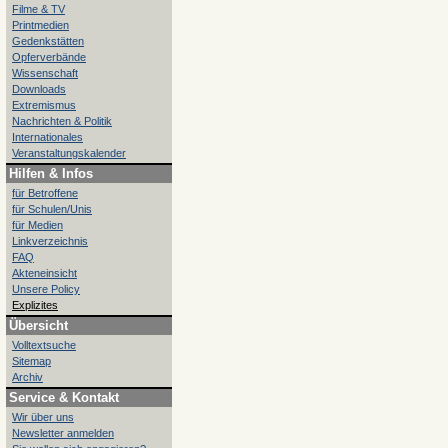
Filme & TV
Printmedien
Gedenkstätten
Opferverbände
Wissenschaft
Downloads
Extremismus
Nachrichten & Politik
Internationales
Veranstaltungskalender
Hilfen & Infos
für Betroffene
für Schulen/Unis
für Medien
Linkverzeichnis
FAQ
Akteneinsicht
Unsere Policy
Explizites
Übersicht
Volltextsuche
Sitemap
Archiv
Service & Kontakt
Wir über uns
Newsletter anmelden