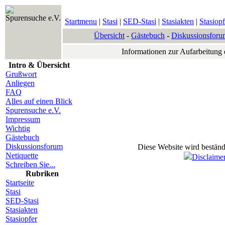
Spurensuche e.V.
Startmenu
|
Stasi
|
SED-Stasi
|
Stasiakten
|
Stasiopf
Übersicht
-
Gästebuch
-
Diskussionsforu
Informationen zur Aufarbeitung
Intro & Übersicht
Grußwort
Anliegen
FAQ
Alles auf einen Blick
Spurensuche e.V.
Impressum
Wichtig
Gästebuch
Diskussionsforum
Diese Website wird beständi
Netiquette
Disclaime
Schreiben Sie...
Rubriken
Startseite
Stasi
SED-Stasi
Stasiakten
Stasiopfer