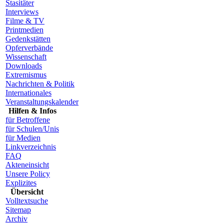
Stasitäter
Interviews
Filme & TV
Printmedien
Gedenkstätten
Opferverbände
Wissenschaft
Downloads
Extremismus
Nachrichten & Politik
Internationales
Veranstaltungskalender
Hilfen & Infos
für Betroffene
für Schulen/Unis
für Medien
Linkverzeichnis
FAQ
Akteneinsicht
Unsere Policy
Explizites
Übersicht
Volltextsuche
Sitemap
Archiv