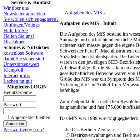
Service & Kontakt
Wir über uns
Aufgaben des MfS
-
Newsletter anmelden
Sie wollen sich engagieren?
Aufgaben des MfS - Inhalt
Umfragen/Votings
Hilfe für Sie
Die Aufgaben des MfS bestand im wesen
Helfen Sie uns!
Spionage und nachrichtendienstliche Mi
Disclaimer
richteten sich massiv gegen die eigene 
Schönes & Nützliches
Schwert der Partei" Machtinstrument d
kostenlose Software
Sozialistischen Einheitspartei. Die Leite
damit Sie sicher sind
waren in den jeweiligen SED-Bezirkslei
Unterstützenswert
Arbeitsaufträge für die Stasi kamen aus
Klangvoll
gesellschaftlichen Bereiche waren von 
Internetprofis
Größe des MfS war ein Symptom des Mac
Lachen tut gut
Sicherung ihres in Artikel 1 der Verfas
Mitglieder-LOGIN
befehligte
Benutzername
Zum Zeitpunkt der friedlichen Revoluti
Passwort
hauptamtliche und fast 175.000 inoffiziel
Angemeldet bleiben
Das MfS war 1989 wie folgt gegliedert:
Passwort vergessen?
die Ost-Berliner Zentrale
15 Bezirksverwaltungen und Berlinve