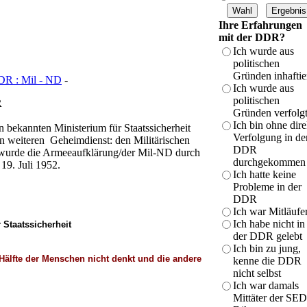
Ihre Erfahrungen
mit der DDR?
Ich wurde aus
politischen
Gründen inhaftie
DDR : Mil - ND
-
Ich wurde aus
politischen
R
Gründen verfolg
Ich bin ohne dire
 bekannten Ministerium für Staatssicherheit
Verfolgung in de
en weiteren Geheimdienst: den Militärischen
DDR
 wurde die Armeeaufklärung/der Mil-ND durch
durchgekommen
19. Juli 1952.
Ich hatte keine
Probleme in der
DDR
Ich war Mitläufe
Ich habe nicht in
 Staatssicherheit
der DDR gelebt
Ich bin zu jung,
 Hälfte der Menschen nicht denkt und die andere
kenne die DDR
nicht selbst
Ich war damals
Mittäter der SED