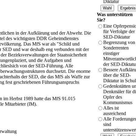
Diktatur
Was unterstützen
Sie?
Eine Opferpensi
für Verfolgte der
tlichen in der Aufklärung und der Abwehr. Die
SED-Diktatur
ttel des wichtigsten DDR Geheimdienstes
Begrenzung von
Bevölkerung. Das MfS war als "Schild und
Sonderrenten
er SED und war deshalb eng verbunden mit der
einstiger
r der Bezirksverwaltungen der Staatssicherheit
Mitverantwortlic
tungenplaziert, und die Aufgaben und
der SED-Diktatu
schlieslsich von der SED-Führung. Alle
Bessere Aufklär
Überwachungsstrukturen durchsetzt. Die enorme
über die SED-
hterhalts der SED, die das MfS als Waffe zur
Diktatur in Schu
sung fest geschriebenen Führungsanspruchs
Gedenkstätten u
Denkmäler für d
Opfer des
on im Herbst 1989 hatte das MfS 91.015
Kommunismus
le Mitarbieter (IM).
Alles ist
ausreichend
Alle Forderunge
sind
unterstützenswer
rwaltung