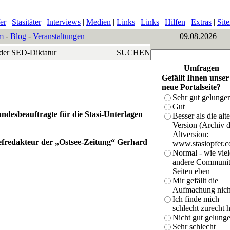
er
|
Stasitäter
|
Interviews
|
Medien
|
Links
|
Links
|
Hilfen
|
Extras
|
Sit
m
-
Blog
-
Veranstaltungen
09.08.2026
 der SED-Diktatur
SUCHEN
Umfragen
Gefällt Ihnen unser
neue Portalseite?
Sehr gut gelunge
Gut
ndesbeauftragte für die Stasi-Unterlagen
Besser als die alte
Version (Archiv d
Altversion:
fredakteur der „Ostsee-Zeitung“ Gerhard
www.stasiopfer.
Normal - wie viel
andere Communit
Seiten eben
Mir gefällt die
Aufmachung nich
Ich finde mich
schlecht zurecht h
Nicht gut gelung
Sehr schlecht