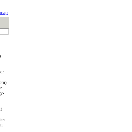
emap
n
er
com)
e
y-
t
ier
en