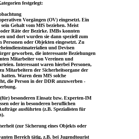
ategorien festgelegt:
eobachtung
operativen Vorgängen (OV) eingesetzt. Ein
 sein Gehalt vom MfS beziehen. Meist
e oder Räte der Bezirke. IMBs konnten
sen und dort wurden sie dann speziell zum
 Personen oder Objekten eingesetzt. Zu
heimdienstmaterialien und Devisen
ürger geworben, die interessante Beziehungen
nten Mitarbeiter von Vereinen und
rteien. Interessant waren hierbei Personen,
zu Mitarbeitern der Sicherheitsorgane der
. hatten. Waren dem MfS solche
ht, die Person in der DDR anzuwerben -
werbung.
 (für) besonderen Einsatz bzw. Experten-IM
ssen oder in besonderen beruflichen
ufträge ausführten (z.B. Spezialisten für
).
herheit (zur Sicherung eines Objekts oder
anten Bereich tätig, z.B. bei Jugendtourist