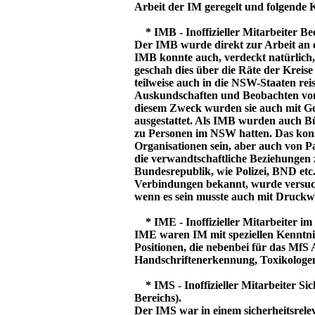
Arbeit der IM geregelt und folgende K
* IMB - Inoffizieller Mitarbeiter B
Der IMB wurde direkt zur Arbeit an 
IMB konnte auch, verdeckt natürlich,
geschah dies über die Räte der Kreis
teilweise auch in die NSW-Staaten rei
Auskundschaften und Beobachten von
diesem Zweck wurden sie auch mit Ge
ausgestattet. Als IMB wurden auch B
zu Personen im NSW hatten. Das kon
Organisationen sein, aber auch von Pa
die verwandtschaftliche Beziehungen 
Bundesrepublik, wie Polizei, BND etc
Verbindungen bekannt, wurde versuc
wenn es sein musste auch mit Druck
* IME - Inoffizieller Mitarbeiter im
IME waren IM mit speziellen Kenntni
Positionen, die nebenbei für das MfS A
Handschriftenerkennung, Toxikologen
* IMS - Inoffizieller Mitarbeiter Sic
Bereichs).
Der IMS war in einem sicherheitsrelev