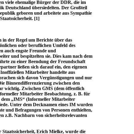
ren viele ehemalige Bürger der DDR, die im
ik Deutschland übersiedelten. Der Großteil
republik geboren und arbeitete aus Sympathie
taatssicherheit. [1]
h in der Regel um Berichte über das
önlichen oder beruflichen Umfeld des
ren auch engste Freunde und
beiter und bespitzelten sie. Dies kam nach dem
hrte zu einer Beendung der Freundschaft
artner ließen sich darauf ein, den eigenen
Inoffiziellen Mitarbeiter handelte aus
sprachen sich davon Vergünstigungen und nur
Die Binnendifferenzierung zwischen den
war wichtig. Zwischen GMS (dem öffentlich
formeller Mitarbeiter Beobachtung, z. B. für
d dem „IMS“ (Informeller Mitarbeiter
chiede. Unter dem Decknamen eines IM wurden
hte und Befragungen von Personen enthielten,
en z.B. Nachbarn von sicherheitsrelevanten
ür Staatssicherheit, Erich Mielke, wurde die