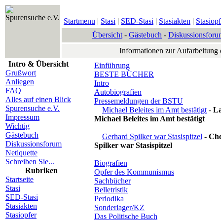
Spurensuche e.V.
Startmenu
|
Stasi
|
SED-Stasi
|
Stasiakten
|
Stasiopf
Übersicht
-
Gästebuch
-
Diskussionsforu
Informationen zur Aufarbeitung
Intro & Übersicht
Einführung
Grußwort
BESTE BÜCHER
Anliegen
Intro
FAQ
Autobiografien
Alles auf einen Blick
Pressemeldungen der BSTU
Spurensuche e.V.
Michael Beleites im Amt bestätigt
-
La
Impressum
Michael
Beleites im Amt bestätigt
Wichtig
Gästebuch
Gerhard Spilker war Stasispitzel
-
Che
Diskussionsforum
Spilker war Stasispitzel
Netiquette
Schreiben Sie...
Biografien
Rubriken
Opfer des Kommunismus
Startseite
Sachbücher
Stasi
Belletristik
SED-Stasi
Periodika
Stasiakten
Sonderlager/KZ
Stasiopfer
Das Politische Buch