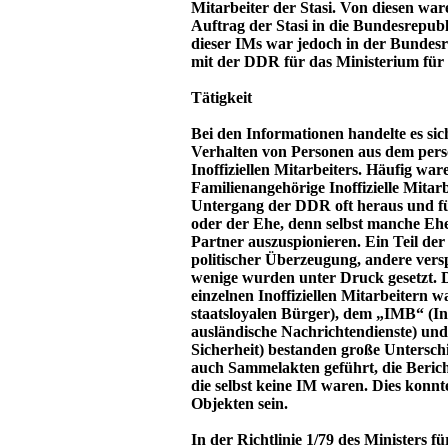
Mitarbeiter der Stasi. Von diesen wa
Auftrag der Stasi in die Bundesrepubl
dieser IMs war jedoch in der Bundes
mit der DDR für das Ministerium für S
Tätigkeit
Bei den Informationen handelte es sic
Verhalten von Personen aus dem pers
Inoffiziellen Mitarbeiters. Häufig wa
Familienangehörige Inoffizielle Mitar
Untergang der DDR oft heraus und fü
oder der Ehe, denn selbst manche Ehep
Partner auszuspionieren. Ein Teil der 
politischer Überzeugung, andere ver
wenige wurden unter Druck gesetzt. 
einzelnen Inoffiziellen Mitarbeitern 
staatsloyalen Bürger), dem „IMB“ (In
ausländische Nachrichtendienste) un
Sicherheit) bestanden große Unters
auch Sammelakten geführt, die Beric
die selbst keine IM waren. Dies konnt
Objekten sein.
In der Richtlinie 1/79 des Ministers f