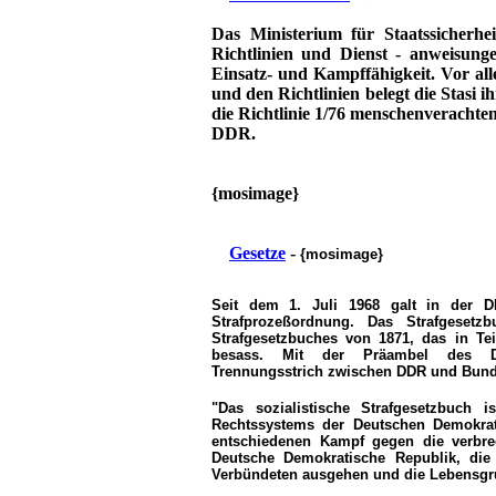
Das Ministerium für Staatssicherhei
Richtlinien und Dienst - anweisun
Einsatz- und Kampffähigkeit. Vor al
und den Richtlinien belegt die Stasi ih
die Richtlinie 1/76 menschenverach
DDR.
{mosimage}
Gesetze
-
{mosimage}
Seit dem
1. Juli 1968
galt in der D
Strafprozeßordnung. Das Strafgesetz
Strafgesetzbuches von 1871, das in Te
besass. Mit der Präambel des DDR
Trennungsstrich zwischen DDR und Bund
"Das sozialistische Strafgesetzbuch is
Rechtssystems der Deutschen Demokra
entschiedenen Kampf gegen die verbre
Deutsche Demokratische Republik, di
Verbündeten ausgehen und die Lebensgr