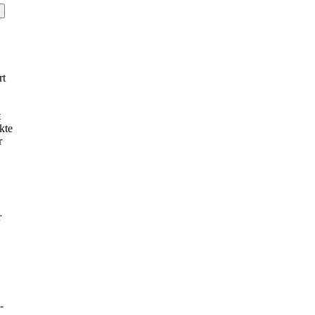
rt
t
kte
r
r
-