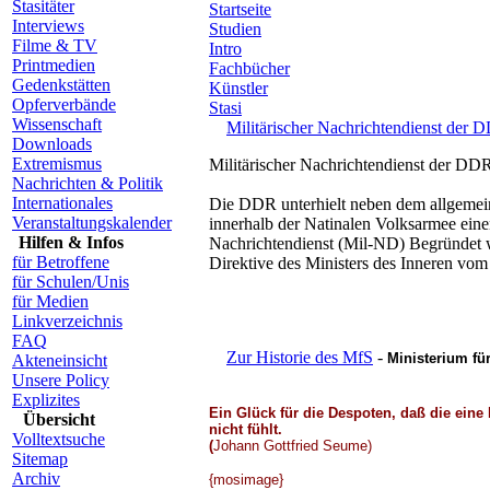
Stasitäter
Startseite
Interviews
Studien
Filme & TV
Intro
Printmedien
Fachbücher
Gedenkstätten
Künstler
Opferverbände
Stasi
Wissenschaft
Militärischer Nachrichtendienst der 
Downloads
Extremismus
Militärischer Nachrichtendienst der DD
Nachrichten & Politik
Internationales
Die DDR unterhielt neben dem allgemein
Veranstaltungskalender
innerhalb der Natinalen Volksarmee ein
Hilfen & Infos
Nachrichtendienst (Mil-ND) Begründet
für Betroffene
Direktive des Ministers des Inneren vom 
für Schulen/Unis
für Medien
Linkverzeichnis
FAQ
Zur Historie des MfS
-
Ministerium für
Akteneinsicht
Unsere Policy
Explizites
Ein Glück für die Despoten, daß die eine
Übersicht
nicht fühlt.
Volltextsuche
(
Johann Gottfried Seume)
Sitemap
Archiv
{mosimage}