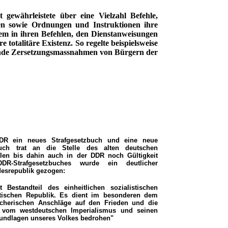
t gewährleistete über eine Vielzahl Befehle,
gen sowie Ordnungen und Instruktionen ihre
lem in ihren Befehlen, den Dienstanweisungen
re totalitäre Existenz. So regelte beispielsweise
tende Zersetzungsmassnahmen von Bürgern der
DR ein neues Strafgesetzbuch und eine neue
buch trat an die Stelle des alten deutschen
ilen bis dahin auch in der DDR noch Gültigkeit
-Strafgesetzbuches wurde ein deutlicher
esrepublik gezogen:
t Bestandteil des einheitlichen sozialistischen
tischen Republik. Es dient im besonderen dem
cherischen Anschläge auf den Frieden und die
e vom westdeutschen Imperialismus und seinen
undlagen unseres Volkes bedrohen"