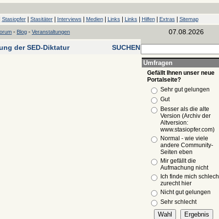
|
|
|
|
|
|
|
|
|
Stasiopfer
Stasitäter
Interviews
Medien
Links
Links
Hilfen
Extras
Sitemap
07.08.2026
-
-
forum
Blog
Veranstaltungen
tung der SED-Diktatur
SUCHEN
Umfragen
Gefällt Ihnen unser neue
Portalseite?
Sehr gut gelungen
Gut
Besser als die alte
Version (Archiv der
Altversion:
www.stasiopfer.com)
Normal - wie viele
andere Community-
Seiten eben
Mir gefällt die
Aufmachung nicht
Ich finde mich schlech
zurecht hier
Nicht gut gelungen
Sehr schlecht