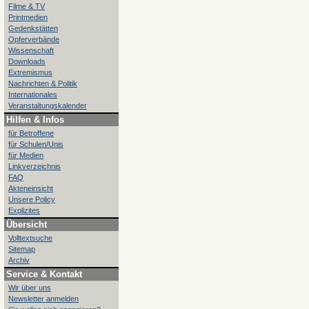
Filme & TV
Printmedien
Gedenkstätten
Opferverbände
Wissenschaft
Downloads
Extremismus
Nachrichten & Politik
Internationales
Veranstaltungskalender
Hilfen & Infos
für Betroffene
für Schulen/Unis
für Medien
Linkverzeichnis
FAQ
Akteneinsicht
Unsere Policy
Explizites
Übersicht
Volltextsuche
Sitemap
Archiv
Service & Kontakt
Wir über uns
Newsletter anmelden