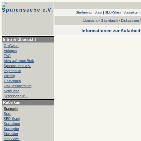
Spurensuche e.V.
|
|
|
Startmenu
Stasi
SED-Stasi
Stasiakten
-
-
Übersicht
Gästebuch
Diskussions
Informationen zur Aufarbei
Intro & Übersicht
Grußwort
Anliegen
FAQ
Alles auf einen Blick
Spurensuche e.V.
Impressum
Wichtig
Gästebuch
Diskussionsforum
Netiquette
Schreiben Sie...
Rubriken
Startseite
Stasi
SED-Stasi
Stasiakten
Stasiopfer
Stasitäter
Interviews