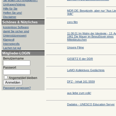
Sie wollen sich engagieren?
Umfragen/Votings
Hilfe für Sie
MDR.DE: Bespitzeln, aber nur "Aus Li
Helfen Sie uns!
Volk"
Disclaimer
Schönes & Nützliches
zero film
kostenlose Software
damit Sie sicher sind
11.08.01 Im Wahn der Ideologie - 13. A
Unterstützenswert
1961 Die Mauer im Bewußtsein eines
Klangvoll
Mitteldeutschen
Internetprofis
Unsere Filme
Lachen tut gut
Mitglieder-LOGIN
Benutzername
GESETZ E der DDR
Passwort
LeMO-Kollektives Gedächtnis
Angemeldet bleiben
DFZ - Inhalt 161.S559
Passwort vergessen?
aus liebe zum volk!
Dadalos - UNESCO Education Server