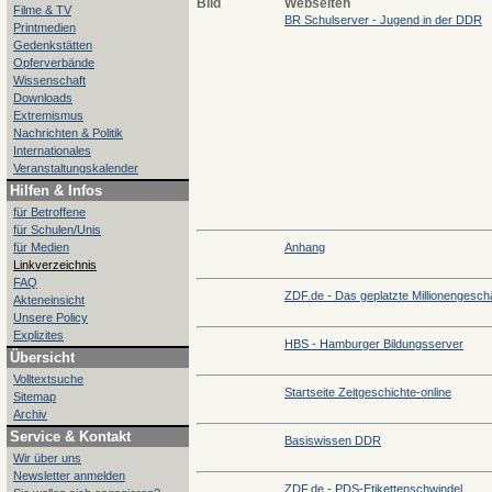
Bild
Webseiten
Filme & TV
BR Schulserver - Jugend in der DDR
Printmedien
Gedenkstätten
Opferverbände
Wissenschaft
Downloads
Extremismus
Nachrichten & Politik
Internationales
Veranstaltungskalender
Hilfen & Infos
für Betroffene
für Schulen/Unis
für Medien
Anhang
Linkverzeichnis
FAQ
ZDF.de - Das geplatzte Millionengesch
Akteneinsicht
Unsere Policy
Explizites
HBS - Hamburger Bildungsserver
Übersicht
Volltextsuche
Startseite Zeitgeschichte-online
Sitemap
Archiv
Service & Kontakt
Basiswissen DDR
Wir über uns
Newsletter anmelden
ZDF.de - PDS-Etikettenschwindel