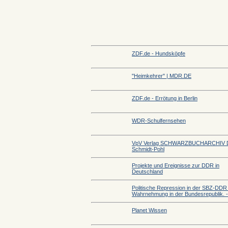
ZDF.de - Hundsköpfe
"Heimkehrer" | MDR.DE
ZDF.de - Errötung in Berlin
WDR-Schulfernsehen
VpV Verlag SCHWARZBUCHARCHIV D
Schmidt-Pohl
Projekte und Ereignisse zur DDR in
Deutschland
Politische Repression in der SBZ-DDR 
Wahrnehmung in der Bundesrepublik. - 
Planet Wissen