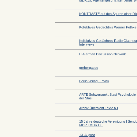
MDR.DE Agentengeschichten Julias 
KONTRASTE auf den Spuren einer Dik
Kollektives Gedächtnis Werner Pethke
Kollektives Gedächtnis Radio Glasnost
Interviews
H-German Discussion Network
gerbergasse
Berlin Verlag - Politik
ARTE Schwerpunkt Stasi Psychologie 
der Stasi
Archiv Übersicht Texte A-I
15 Jahre deutsche Vereinigung | Send
MDR | MDR.DE
13. August