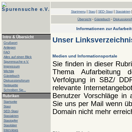
Spurensuche e.V.
|
|
|
Startmenu
Stasi
SED-Stasi
Stasiakten
-
-
Übersicht
Gästebuch
Diskussions
Informationen zur Aufarbei
Intro & Übersicht
Unser Linksverzeichni
Grußwort
Anliegen
FAQ
Medien und Informationsportale
Alles auf einen Blick
Spurensuche e.V.
Sie finden in dieser Rub
Impressum
Thema Aufarbeitung de
Wichtig
Gästebuch
Verfolgung in SBZ/ DDR 
Diskussionsforum
Netiquette
relevante Internetangebo
Schreiben Sie...
Benutzer Vorschläge in a
Rubriken
Startseite
Sie uns per Mail wenn üb
Stasi
Domain nicht mehr erreich
SED-Stasi
Stasiakten
Stasiopfer
Stasitäter
Interviews