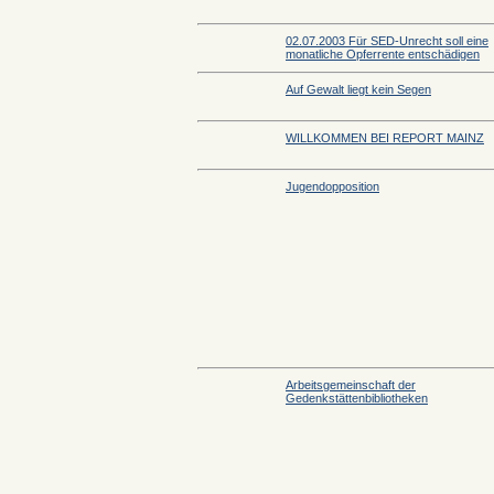
02.07.2003 Für SED-Unrecht soll eine
monatliche Opferrente entschädigen
Auf Gewalt liegt kein Segen
WILLKOMMEN BEI REPORT MAINZ
Jugendopposition
Arbeitsgemeinschaft der
Gedenkstättenbibliotheken