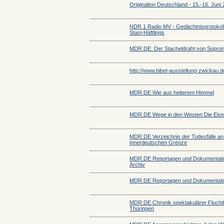
Originalton Deutschland - 15.-16. Juni
NDR 1 Radio MV - Gedächtnisprotokoll
Stasi-Häftlings
MDR.DE: Der Stacheldraht von Sopro
http://www.bibel-ausstellung-zwickau.d
MDR.DE Wie aus heiterem Himmel
MDR.DE Wege in den Westen Die Eise
MDR.DE Verzeichnis der Todesfälle an
innerdeutschen Grenze
MDR.DE Reportagen und Dokumentati
Archiv
MDR.DE Reportagen und Dokumentat
MDR.DE Chronik spektakulärer Fluchtfä
Thüringen