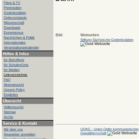
Filme & TV
Printmedien
Gedenkstätten
Opferverbände
Wissenschaft
Downloads
Extremismus
Bild
Webseiten
Nachrichten & Politik
Stiftung Sächsische Gedenkstätten
Internationales
Veranstaltungskalender
Hilfen & Infos
für Betroffene
für Schulen/Unis
für Medien
Linkverzeichnis
FAQ
Akteneinsicht
Unsere Policy
Explizites
Übersicht
Volltextsuche
Sitemap
Archiv
Service & Kontakt
UOKG - Union Opfer kommunistischer
Wir über uns
Gewaltherrschaft
Newsletter anmelden