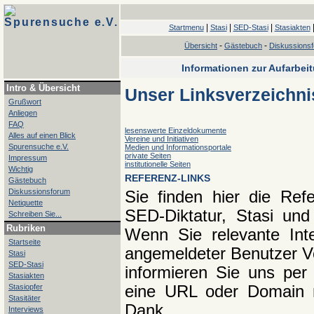
Spurensuche e.V.
|
|
|
Startmenu
Stasi
SED-Stasi
Stasiakten
-
-
Übersicht
Gästebuch
Diskussions
Informationen zur Aufarbei
Intro & Übersicht
Unser Linksverzeichni
Grußwort
Anliegen
FAQ
lesenswerte Einzeldokumente
Alles auf einen Blick
Vereine und Initiativen
Spurensuche e.V.
Medien und Informationsportale
private Seiten
Impressum
institutionelle Seiten
Wichtig
REFERENZ-LINKS
Gästebuch
Diskussionsforum
Sie finden hier die Re
Netiquette
SED-Diktatur, Stasi und
Schreiben Sie...
Rubriken
Wenn Sie relevante Int
Startseite
angemeldeter Benutzer Vor
Stasi
SED-Stasi
informieren Sie uns per
Stasiakten
Stasiopfer
eine URL oder Domain ni
Stasitäter
Dank.
Interviews