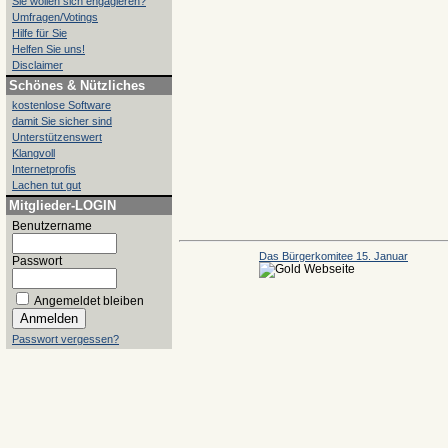
Sie wollen sich engagieren?
Umfragen/Votings
Hilfe für Sie
Helfen Sie uns!
Disclaimer
Schönes & Nützliches
kostenlose Software
damit Sie sicher sind
Unterstützenswert
Klangvoll
Internetprofis
Lachen tut gut
Mitglieder-LOGIN
Benutzername
Das Bürgerkomitee 15. Januar
Passwort
Angemeldet bleiben
Passwort vergessen?