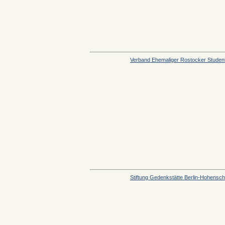
Verband Ehemaliger Rostocker Studen
Stiftung Gedenkstätte Berlin-Hohens