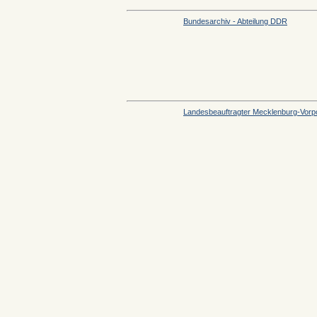
Bundesarchiv - Abteilung DDR
Landesbeauftragter Mecklenburg-Vor