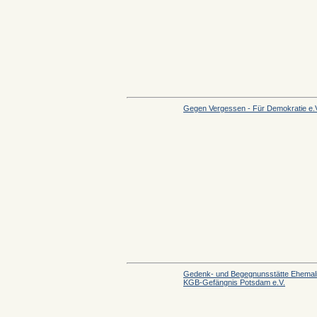
Gegen Vergessen - Für Demokratie e.
Gedenk- und Begegnunsstätte Ehemal
KGB-Gefängnis Potsdam e.V.