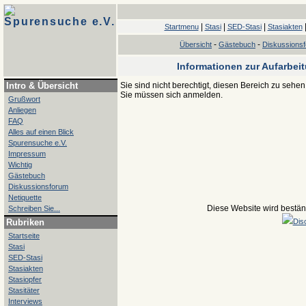
Spurensuche e.V.
|
|
|
Startmenu
Stasi
SED-Stasi
Stasiakten
-
-
Übersicht
Gästebuch
Diskussions
Informationen zur Aufarbei
Intro & Übersicht
Sie sind nicht berechtigt, diesen Bereich zu sehen
Sie müssen sich anmelden.
Grußwort
Anliegen
FAQ
Alles auf einen Blick
Spurensuche e.V.
Impressum
Wichtig
Gästebuch
Diskussionsforum
Netiquette
Diese Website wird beständ
Schreiben Sie...
Rubriken
Dis
Startseite
Stasi
SED-Stasi
Stasiakten
Stasiopfer
Stasitäter
Interviews