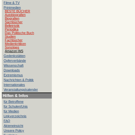
Filme & TV
Printmedien
BESTE BÜCHER
Autobiografien
Biografien
Sachbücher
Belletristik
Periodika
Das Politische Buch
Studien
Fachbücher
Medienkritiken
Sonstiges
Amazon-WS
Gedenkstätten
Opferverbände
Wissenschaft
Downloads
Extremismus
Nachrichten & Politik
Internationales
Veranstaltungskalender
Hilfen & Infos
für Betroffene
für Schulen/Unis
für Medien
Linkverzeichnis
FAQ
Akteneinsicht
Unsere Policy