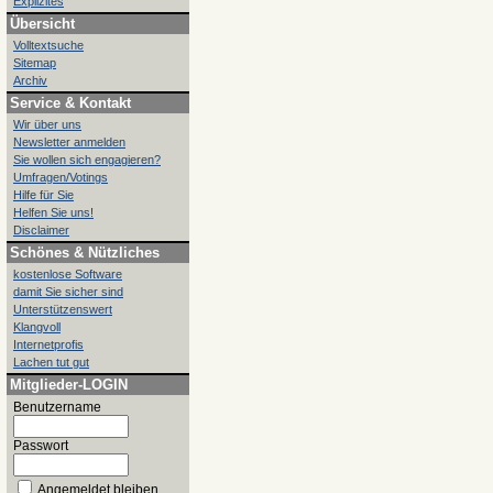
Explizites
Übersicht
Volltextsuche
Sitemap
Archiv
Service & Kontakt
Wir über uns
Newsletter anmelden
Sie wollen sich engagieren?
Umfragen/Votings
Hilfe für Sie
Helfen Sie uns!
Disclaimer
Schönes & Nützliches
kostenlose Software
damit Sie sicher sind
Unterstützenswert
Klangvoll
Internetprofis
Lachen tut gut
Mitglieder-LOGIN
Benutzername
Passwort
Angemeldet bleiben